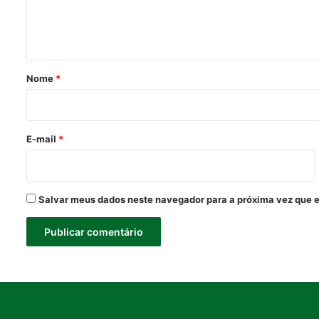
n
t
á
r
Nome
*
i
o
*
E-mail
*
Salvar meus dados neste navegador para a próxima vez que 