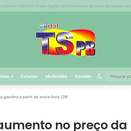
 tem 5º maior crescimento do país no Ideb do ensino médio na rede est
Switch skin
ícias
Colunas
Multimidia
Contato
gasolina a partir de sexta-feira (29)
 aumento no preço da