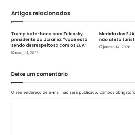
Artigos relacionados
Trump bate-boca com Zelensky,
Medida dos EUA 
presidente da Ucrânia: “você está
não afeta turis
sendo desrespeitoso com os EUA”
janeiro 14, 2026
março 1, 2025
Deixe um comentário
O seu endereço de e-mail não será publicado.
Campos obrigatór
C
o
m
e