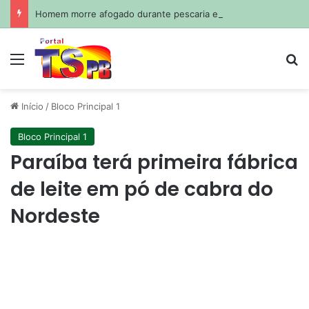
Homem morre afogado durante pescaria em açude no agreste paraibano
Menu
Pr
Início
/
Bloco Principal 1
Bloco Principal 1
Paraíba terá primeira fábrica
de leite em pó de cabra do
Nordeste