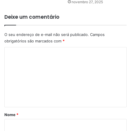
novembro 27, 2025
Deixe um comentário
O seu endereço de e-mail não será publicado.
Campos
obrigatórios são marcados com
*
C
o
m
e
n
t
á
r
Nome
*
i
o