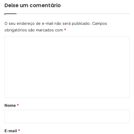
Deixe um comentário
O seu endereço de e-mail não será publicado.
Campos
obrigatórios são marcados com
*
C
o
m
e
n
t
á
r
Nome
*
i
o
*
E-mail
*