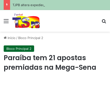
TJPB altera expediente nesta sexta para compensar ponto facultativo de segunda-feira
Menu
Pr
Início
/
Bloco Principal 2
Bloco Principal 2
Paraíba tem 21 apostas
premiadas na Mega-Sena