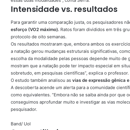
essas duas modalidades”, conta Serra.
Intensidade vs. resultados
Para garantir uma comparação justa, os pesquisadores nã
esforço (VO2 máximo).
Ratos foram divididos em três g
protocolo de oito semanas.
Os resultados mostraram que, embora ambos os exercício
a natação gerou mudanças estruturais significativas, com
escolha da modalidade pelas pessoas depende muito de go
mostram que a natação pode ter impacto especial em situa
sobretudo, em pesquisas científicas”, explica o professor.
O estudo também analisou as
vias de expressão gênica e 
A descoberta acende um alerta para a comunidade científi
como equivalentes. “Embora não se saiba ainda por que o
conseguimos aprofundar muito e investigar as vias molecul
pesquisador.
Band/ Uol