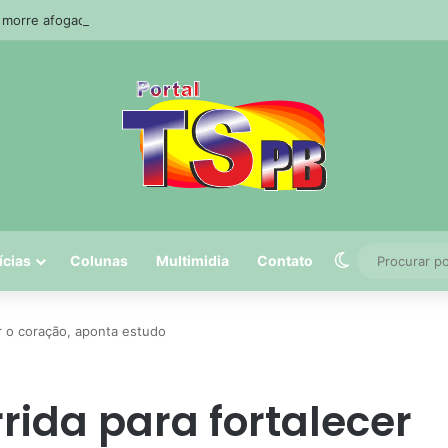
orre afogado durante pescaria em açude no agreste paraibano
Switch skin
ícias
Colunas
Multimidia
Contato
r o coração, aponta estudo
rida para fortalecer