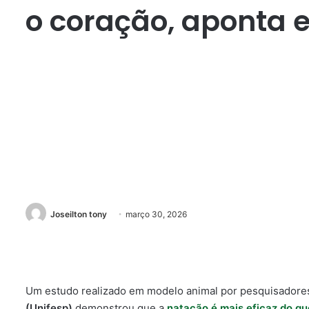
o coração, aponta 
Joseilton tony
março 30, 2026
Um estudo realizado em modelo animal por pesquisadore
(Unifesp)
demonstrou que a
natação é mais eficaz do qu