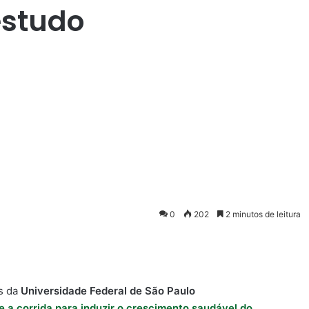
estudo
0
202
2 minutos de leitura
s da
Universidade Federal de São Paulo
e a corrida para induzir o crescimento saudável do