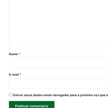
C
o
m
e
n
t
á
r
Nome
*
i
o
*
E-mail
*
Salvar meus dados neste navegador para a próxima vez que 