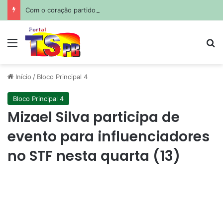
Com o coração partido: Messi sepulta o pai em funeral privado em Rosário
Menu
Pr
Início
/
Bloco Principal 4
Bloco Principal 4
Mizael Silva participa de
evento para influenciadores
no STF nesta quarta (13)