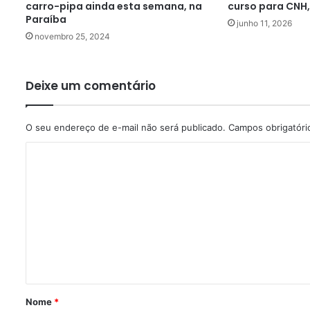
carro-pipa ainda esta semana, na
curso para CNH
Paraíba
junho 11, 2026
novembro 25, 2024
Deixe um comentário
O seu endereço de e-mail não será publicado.
Campos obrigatór
C
o
m
e
n
t
á
r
Nome
*