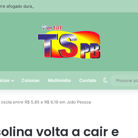
e afogado durante pescaria em açude no agreste paraibano
Switch skin
ícias
Colunas
Multimidia
Contato
e oscila entre R$ 5,85 e R$ 6,19 em João Pessoa
lina volta a cair e