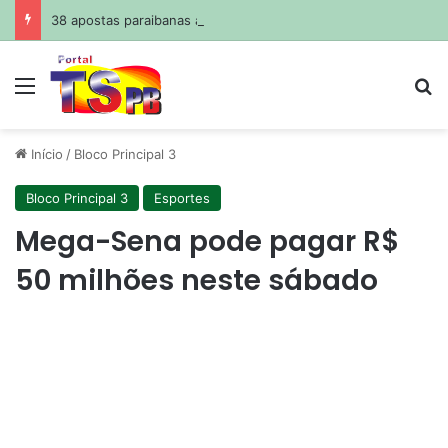
38 apostas paraibanas acertam a quadra da Mega-Sena
Menu
Pr
Início
/
Bloco Principal 3
Bloco Principal 3
Esportes
Mega-Sena pode pagar R$
50 milhões neste sábado