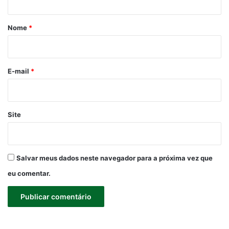
á
r
Nome
*
i
o
*
E-mail
*
Site
Salvar meus dados neste navegador para a próxima vez que
eu comentar.