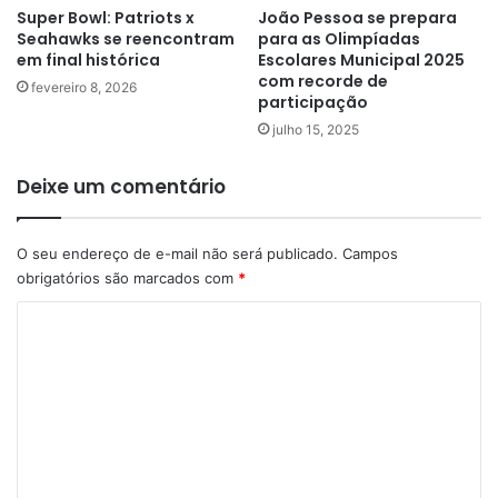
Super Bowl: Patriots x
João Pessoa se prepara
Seahawks se reencontram
para as Olimpíadas
em final histórica
Escolares Municipal 2025
com recorde de
fevereiro 8, 2026
participação
julho 15, 2025
Deixe um comentário
O seu endereço de e-mail não será publicado.
Campos
obrigatórios são marcados com
*
C
o
m
e
n
t