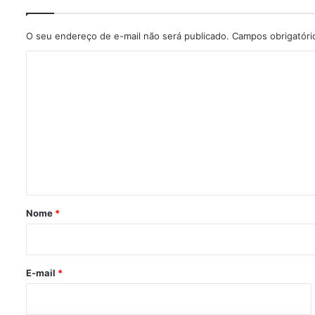
O seu endereço de e-mail não será publicado.
Campos obrigatór
C
o
m
e
n
t
á
r
Nome
*
i
o
*
E-mail
*