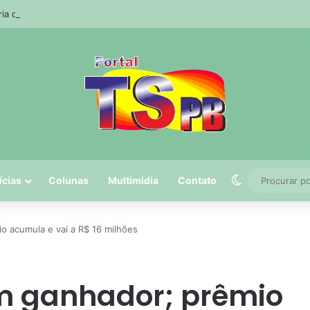
ria da Receita prorroga prazo para pagamento do ISS de julho
Switch skin
ícias
Colunas
Multimidia
Contato
 acumula e vai a R$ 16 milhões
 ganhador; prêmio