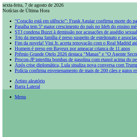
sexta-feira, 7 de agosto de 2026
Notícias de Última Hora
“Coração está em silêncio”: Frank Aguiar confirma morte do pa
Paraíba tem 5º maior crescimento do país no Ideb do ensino mé
STJ condena Buzzi à demissão por acusações de assédio sexua
Trio da mesma família é preso suspeito de estelionato e associa
Fim da novela! Vini Jr. acerta renovação com o Real Madrid at
Homem é preso em Bayeux por ameaçar criança de 11 anos
Prêmio Grande Otelo 2026 destaca “Manas” e “O Agente Secr
Procon-JP interdita bombas de gasolina com etanol acima do p
Após crise diplomática, Lula sinaliza nova conversa com Trum
Polícia confirma envenenamento de mais de 200 cães e gatos e
Artigo aleatório
Barra Lateral
Menu