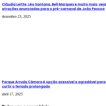
Cláudia Leitte, Léo Santana, Bell Marques e muito mais; vej
atrações anunciadas para o pré-carnaval de João Pessoa
dezembro 23, 2025
Parque Arruda Câmara é opção acessível e agradável para
curtir o feriado prolongado
abril 17, 2025