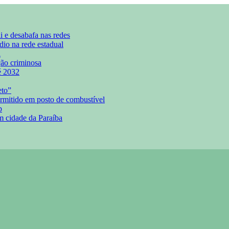
i e desabafa nas redes
dio na rede estadual
l
ção criminosa
é 2032
eto”
ermitido em posto de combustível
p
m cidade da Paraíba