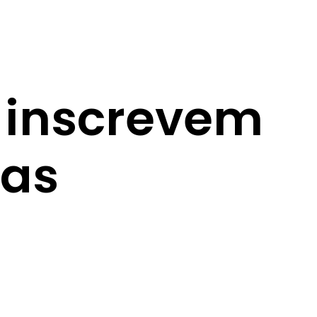
 inscrevem
ças