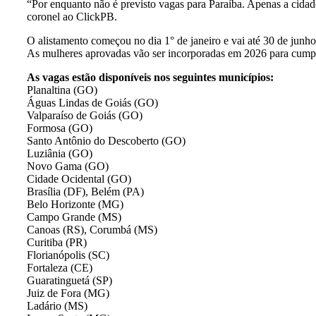
“Por enquanto não é previsto vagas para Paraíba. Apenas a cidade
coronel ao ClickPB.
O alistamento começou no dia 1° de janeiro e vai até 30 de junho.
As mulheres aprovadas vão ser incorporadas em 2026 para cumprir
As vagas estão disponíveis nos seguintes municípios:
Planaltina (GO)
Águas Lindas de Goiás (GO)
Valparaíso de Goiás (GO)
Formosa (GO)
Santo Antônio do Descoberto (GO)
Luziânia (GO)
Novo Gama (GO)
Cidade Ocidental (GO)
Brasília (DF), Belém (PA)
Belo Horizonte (MG)
Campo Grande (MS)
Canoas (RS), Corumbá (MS)
Curitiba (PR)
Florianópolis (SC)
Fortaleza (CE)
Guaratinguetá (SP)
Juiz de Fora (MG)
Ladário (MS)