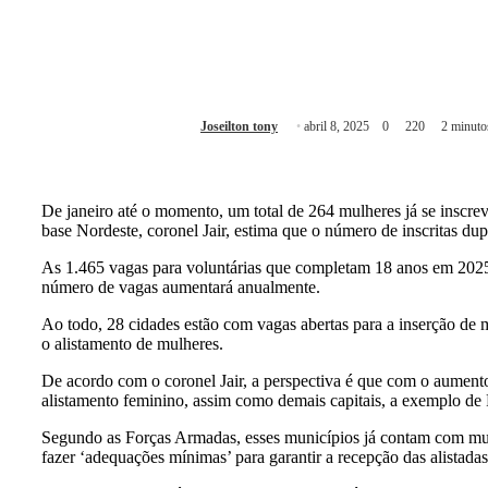
Joseilton tony
abril 8, 2025
0
220
2 minutos
De janeiro até o momento, um total de 264 mulheres já se inscreve
base Nordeste, coronel Jair, estima que o número de inscritas dup
As 1.465 vagas para voluntárias que completam 18 anos em 2025 
número de vagas aumentará anualmente.
Ao todo, 28 cidades estão com vagas abertas para a inserção de 
o alistamento de mulheres.
De acordo com o coronel Jair, a perspectiva é que com o aumento
alistamento feminino, assim como demais capitais, a exemplo de R
Segundo as Forças Armadas, esses municípios já contam com mulhe
fazer ‘adequações mínimas’ para garantir a recepção das alistadas