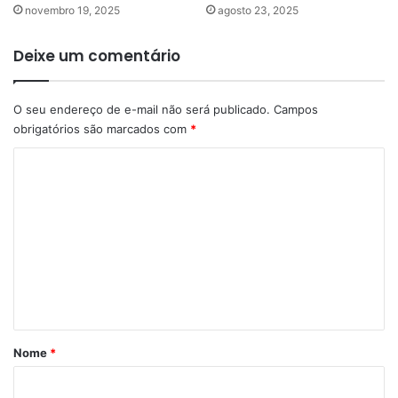
novembro 19, 2025
agosto 23, 2025
Deixe um comentário
O seu endereço de e-mail não será publicado.
Campos
obrigatórios são marcados com
*
C
o
m
e
n
t
á
r
Nome
*
i