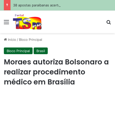
38 apostas paraibanas acertam a quadra da Mega-Sena
Menu
Pr
Início
/
Bloco Principal
Bloco Principal
Brasil
Moraes autoriza Bolsonaro a
realizar procedimento
médico em Brasília