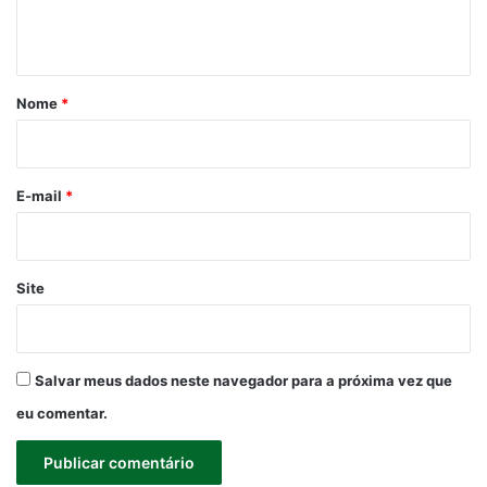
t
á
r
Nome
*
i
o
*
E-mail
*
Site
Salvar meus dados neste navegador para a próxima vez que
eu comentar.