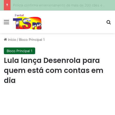
Após declaração de Shawn Mendes, revista americana chama Marquezine de ‘uma das maiores estrelas do Brasil’
Menu
Pr
Início
/
Bloco Principal 1
Bloco Principal 1
Lula lança Desenrola para
quem está com contas em
dia