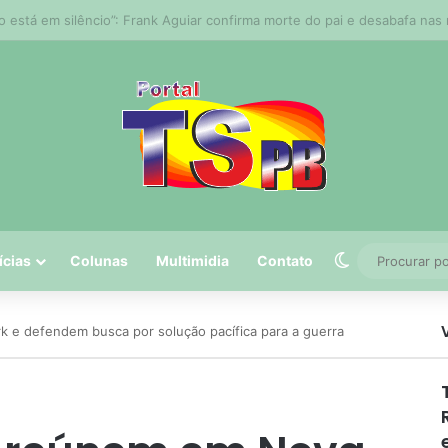
 tem 5º maior crescimento do país no Ideb do ensino médio na rede est
Switch skin
ícias
Colunas
Multimidia
Contato
k e defendem busca por solução pacífica para a guerra