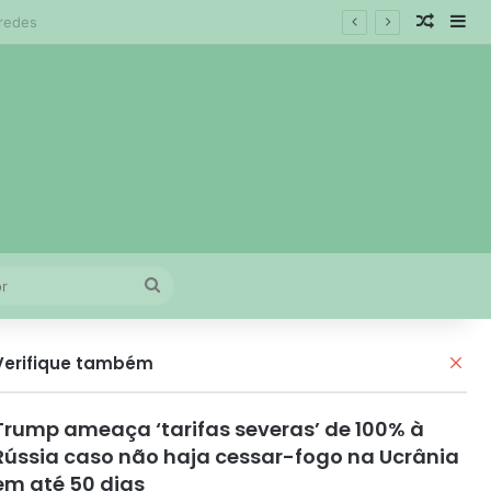
Artigo 
Bar
adual
Procurar
por
Fec
Verifique também
Trump ameaça ‘tarifas severas’ de 100% à
Rússia caso não haja cessar-fogo na Ucrânia
em até 50 dias