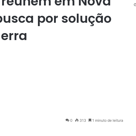
se reúnem em Nova
busca por solução
uerra
0
313
1 minuto de leitura