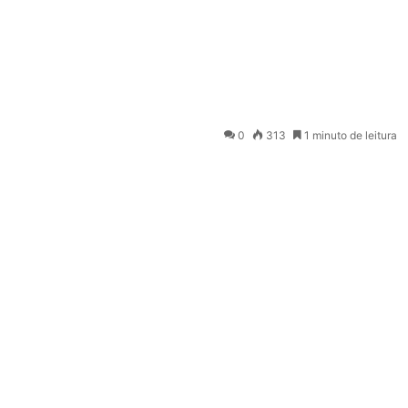
0
313
1 minuto de leitura