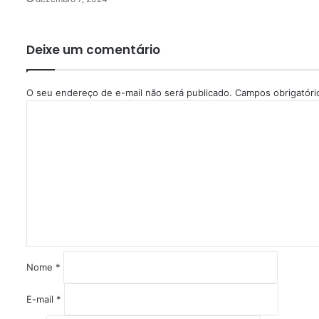
Deixe um comentário
O seu endereço de e-mail não será publicado.
Campos obrigatór
C
o
m
e
n
t
á
r
i
o
*
Nome
*
E-mail
*