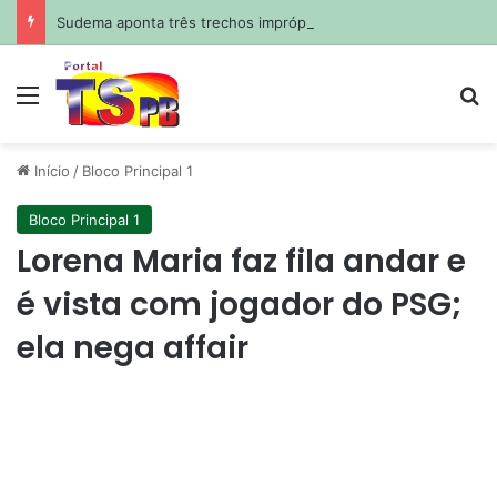
Sudema aponta três trechos impróprios para banho no litoral da Paraíba neste fim de semana
Menu
Pr
Início
/
Bloco Principal 1
Bloco Principal 1
Lorena Maria faz fila andar e
é vista com jogador do PSG;
ela nega affair