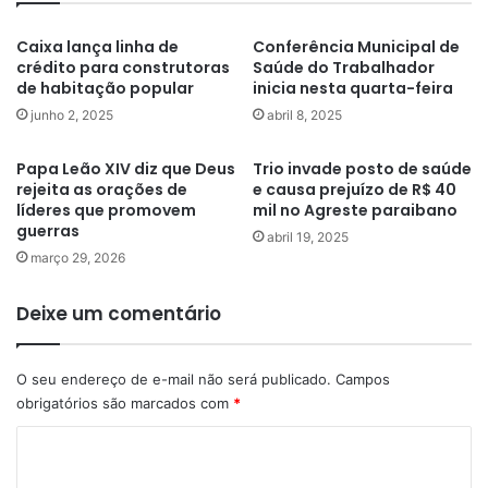
Caixa lança linha de
Conferência Municipal de
crédito para construtoras
Saúde do Trabalhador
de habitação popular
inicia nesta quarta-feira
junho 2, 2025
abril 8, 2025
Papa Leão XIV diz que Deus
Trio invade posto de saúde
rejeita as orações de
e causa prejuízo de R$ 40
líderes que promovem
mil no Agreste paraibano
guerras
abril 19, 2025
março 29, 2026
Deixe um comentário
O seu endereço de e-mail não será publicado.
Campos
obrigatórios são marcados com
*
C
o