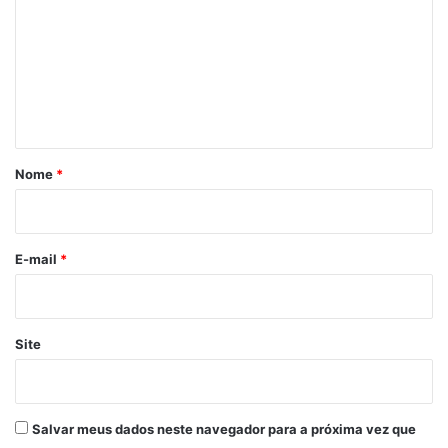
m
e
n
t
á
r
Nome
*
i
o
*
E-mail
*
Site
Salvar meus dados neste navegador para a próxima vez que