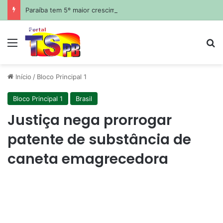
Paraíba tem 5º maior crescimento do país no Ideb do ensino médio na rede estadual
Menu
Pr
Início
/
Bloco Principal 1
Bloco Principal 1
Brasil
Justiça nega prorrogar
patente de substância de
caneta emagrecedora