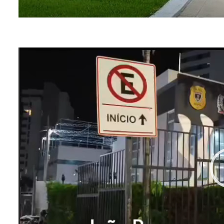
Tocador
de
vídeo