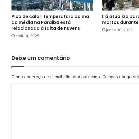
Pico de calor: temperatura acima
Irã atualiza pa
da média na Paraíba está
mortos durante 
relacionada à falta de nuvens
junho 30, 2025
abril 14, 2025
Deixe um comentário
O seu endereço de e-mail não será publicado.
Campos obrigatór
C
o
m
e
n
t