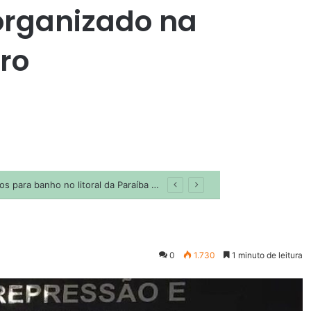
organizado na
ro
0
1.730
1 minuto de leitura