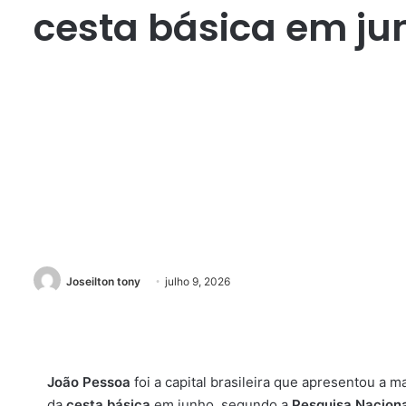
cesta básica em ju
Joseilton tony
julho 9, 2026
João Pessoa
foi a capital brasileira que apresentou a 
da
cesta básica
em junho, segundo a
Pesquisa Naciona