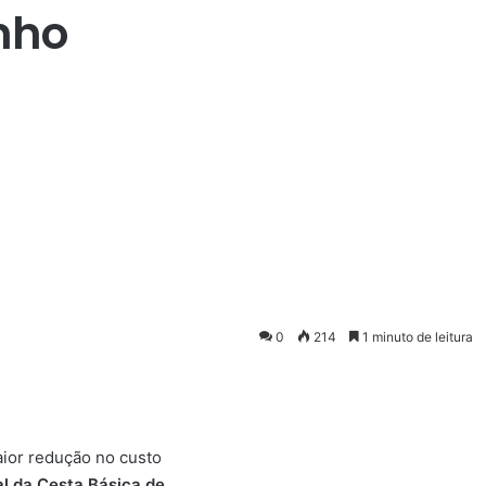
nho
0
214
1 minuto de leitura
maior redução no custo
l da Cesta Básica de