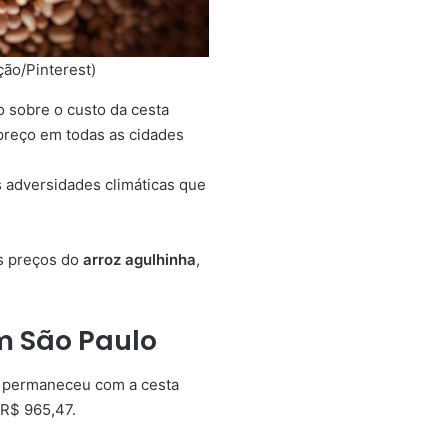
ção/Pinterest)
o sobre o custo da cesta
preço em todas as cidades
às adversidades climáticas que
s preços do
arroz agulhinha
,
m São Paulo
o permaneceu com a cesta
 R$ 965,47.