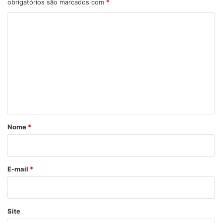
obrigatórios são marcados com
*
C
o
m
e
n
t
á
r
Nome
*
i
o
*
E-mail
*
Site