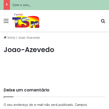
Com o coração partido: Messi sepulta o pai em funeral privado em Rosário
Menu
Pr
Início
/
Joao-Azevedo
Joao-Azevedo
Deixe um comentário
O seu endereço de e-mail não será publicado.
Campos