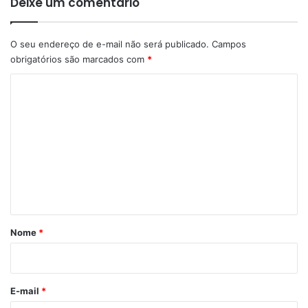
Deixe um comentário
O seu endereço de e-mail não será publicado.
Campos
obrigatórios são marcados com
*
C
o
m
e
n
t
á
r
Nome
*
i
o
*
E-mail
*