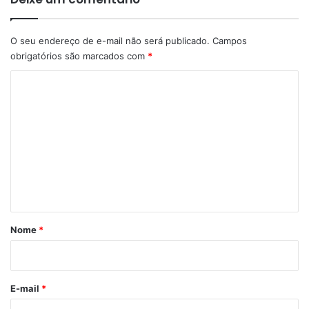
O seu endereço de e-mail não será publicado.
Campos
obrigatórios são marcados com
*
C
o
m
e
n
t
á
r
Nome
*
i
o
*
E-mail
*