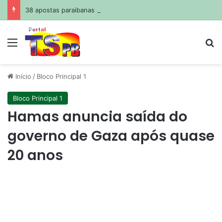
38 apostas paraibanas acertam a quadra da Mega-Sena
Menu
Pr
Início
/
Bloco Principal 1
Bloco Principal 1
Hamas anuncia saída do
governo de Gaza após quase
20 anos