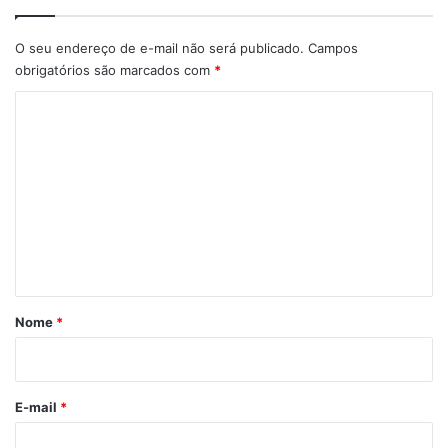
O seu endereço de e-mail não será publicado.
Campos
obrigatórios são marcados com
*
C
o
m
e
n
t
á
r
Nome
*
i
o
*
E-mail
*