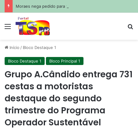
Moraes nega pedido para filhos visitarem Bolsonaro no Dia dos Pais
Menu
Pr
Início
/
Bloco Destaque 1
Bloco Destaque 1
Bloco Principal 1
Grupo A.Cândido entrega 731
cestas a motoristas
destaque do segundo
trimestre do Programa
Operador Sustentável