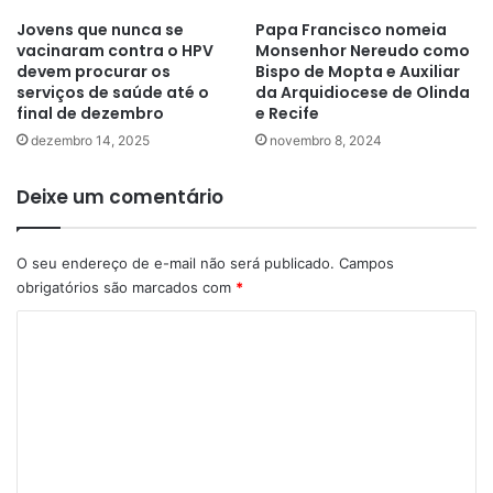
Jovens que nunca se
Papa Francisco nomeia
vacinaram contra o HPV
Monsenhor Nereudo como
devem procurar os
Bispo de Mopta e Auxiliar
serviços de saúde até o
da Arquidiocese de Olinda
final de dezembro
e Recife
dezembro 14, 2025
novembro 8, 2024
Deixe um comentário
O seu endereço de e-mail não será publicado.
Campos
obrigatórios são marcados com
*
C
o
m
e
n
t