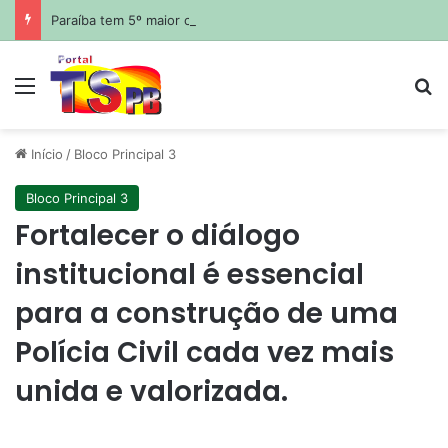
Paraíba tem 5º maior crescimento do país no Ideb do ensino médio na rede estadual
Menu
Pr
Início
/
Bloco Principal 3
Bloco Principal 3
Fortalecer o diálogo
institucional é essencial
para a construção de uma
Polícia Civil cada vez mais
unida e valorizada.