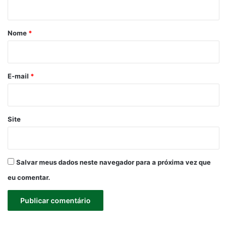
á
r
Nome
*
i
o
*
E-mail
*
Site
Salvar meus dados neste navegador para a próxima vez que
eu comentar.