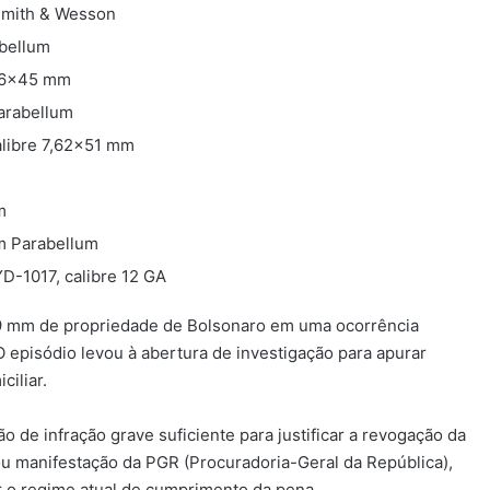
 Smith & Wesson
abellum
,56×45 mm
Parabellum
calibre 7,62×51 mm
m
mm Parabellum
YD-1017, calibre 12 GA
 9 mm de propriedade de Bolsonaro em uma ocorrência
 O episódio levou à abertura de investigação para apurar
ciliar.
de infração grave suficiente para justificar a revogação da
u manifestação da PGR (Procuradoria-Geral da República),
ar o regime atual de cumprimento da pena.