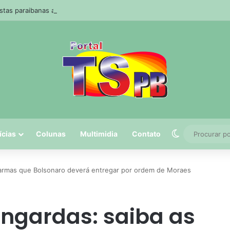
stas paraibanas acertam a quadra da Mega-Sena
Switch skin
ícias
Colunas
Multimidia
Contato
as armas que Bolsonaro deverá entregar por ordem de Moraes
pingardas: saiba as