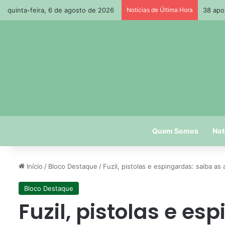
quinta-feira, 6 de agosto de 2026
Notícias de Última Hora
38 apo
Quem Somos
Not
Início
/
Bloco Destaque
/
Fuzil, pistolas e espingardas: saiba 
Bloco Destaque
Fuzil, pistolas e es