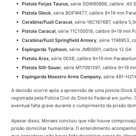
Pistola Forjas Taurus
, série SGW80868, calibre .40
Pistola Glock
, série BDFW477, calibre 9×19 mm Par
Carabina/Fuzil Caracal
, série 16C167687, calibre 5
Pistola Caracal
, série 11C150018, calibre 9×19 mm 
Carabina/Fuzil Springfield Armory
, série 1198953, 
Espingarda Typhoon
, série JMB0001, calibre 12 GA
Pistola Arex
, série 0038, calibre 9×19 mm Parabellu
Pistola SIG-Sauer
, série M17091397, calibre 9×19 
Espingarda Maestro Arms Company
, série 481-H21
A decisão ocorre após a apreensão de uma pistola Glock
registrada pela Polícia Civil do Distrito Federal em junho.
eventual falta grave durante o cumprimento da prisão domi
Apesar disso, Moraes concluiu que não houve comprovação 
prisão domiciliar humanitária. O entendimento acompanho
que considerou não haver falta disciplinar capaz de alter