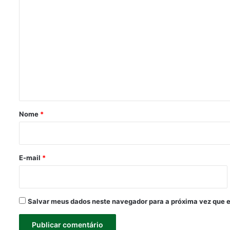
C
o
m
e
n
t
á
r
Nome
*
i
o
*
E-mail
*
Salvar meus dados neste navegador para a próxima vez que 