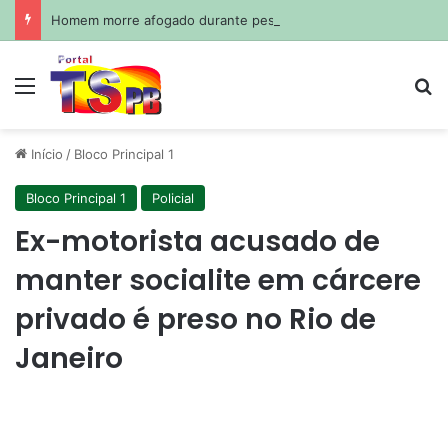
Homem morre afogado durante pescaria em açude no agreste paraibano
Menu
Pr
Início
/
Bloco Principal 1
Bloco Principal 1
Policial
Ex-motorista acusado de
manter socialite em cárcere
privado é preso no Rio de
Janeiro