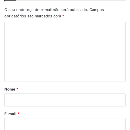
O seu endereço de e-mail não será publicado.
Campos
obrigatórios são marcados com
*
C
o
m
e
n
t
á
r
Nome
*
i
o
*
E-mail
*