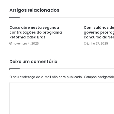
Artigos relacionados
Caixa abre nesta segunda
Com salários de 
contratações do programa
governo prorrog
Reforma Casa Brasil
concurso da Sec
novembro 4, 2025
junho 27, 2025
Deixe um comentário
O seu endereço de e-mail não será publicado.
Campos obrigatór
C
o
m
e