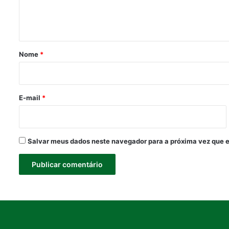
n
t
á
r
Nome
*
i
o
*
E-mail
*
Salvar meus dados neste navegador para a próxima vez que 