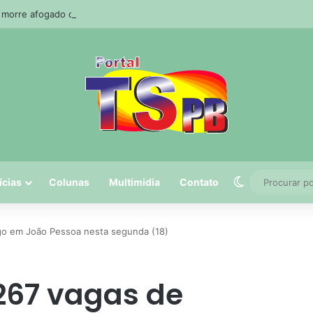
orre afogado durante pescaria em açude no agreste paraibano
Switch skin
ícias
Colunas
Multimidia
Contato
o em João Pessoa nesta segunda (18)
267 vagas de