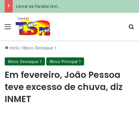
Litoral da Paraíba tem três trechos de praia impróprios para banho; veja quais
Menu
Pr
Início
/
Bloco Destaque 1
Bloco Destaque 1
Bloco Principal 1
Em fevereiro, João Pessoa
teve excesso de chuva, diz
INMET