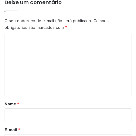
Deixe um comentário
O seu endereço de e-mail não será publicado.
Campos
obrigatórios são marcados com
*
C
o
m
e
n
t
á
r
Nome
*
i
o
*
E-mail
*