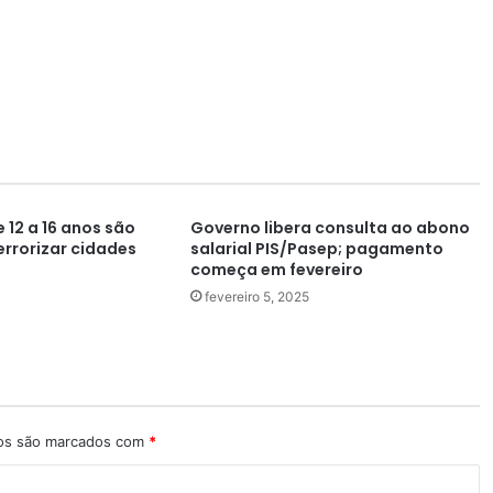
 12 a 16 anos são
Governo libera consulta ao abono
errorizar cidades
salarial PIS/Pasep; pagamento
começa em fevereiro
fevereiro 5, 2025
ios são marcados com
*