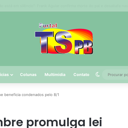
a tem 5º maior crescimento do país no Ideb do ensino médio na rede es
Switch skin
ícias
Colunas
Multimidia
Contato
ue beneficia condenados pelo 8/1
mbre promulga lei