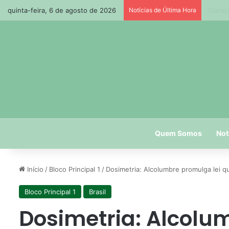
quinta-feira, 6 de agosto de 2026
Notícias de Última Hora
Paraíb
Quem Somos
Not
Início
/
Bloco Principal 1
/
Dosimetria: Alcolumbre promulga lei q
Bloco Principal 1
Brasil
Dosimetria: Alcolu