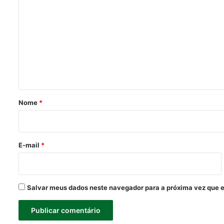
o
m
e
n
t
á
r
Nome
*
i
o
*
E-mail
*
Salvar meus dados neste navegador para a próxima vez que 