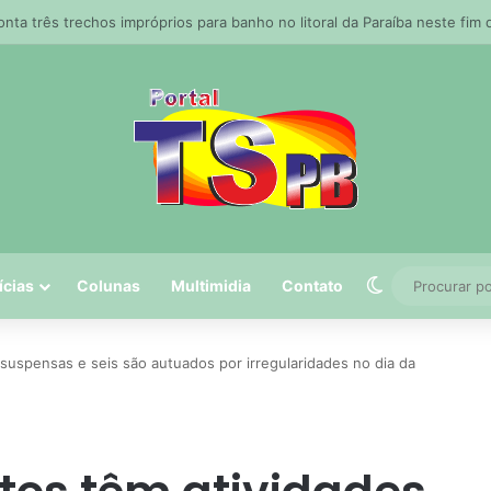
manterá estratégia de preços com subvenção
Switch skin
ícias
Colunas
Multimidia
Contato
suspensas e seis são autuados por irregularidades no dia da