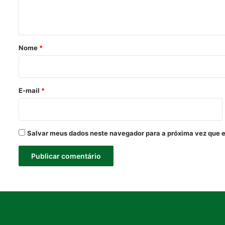
t
á
r
Nome
*
i
o
*
E-mail
*
Salvar meus dados neste navegador para a próxima vez que 