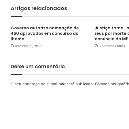
Artigos relacionados
Governo autoriza nomeação de
Justiça torna La
460 aprovados em concurso do
réus por morte 
Ibama
denúncia do MP
setembro 9, 2025
3 semanas atrás
Deixe um comentário
O seu endereço de e-mail não será publicado.
Campos obrigatór
C
o
m
e
n