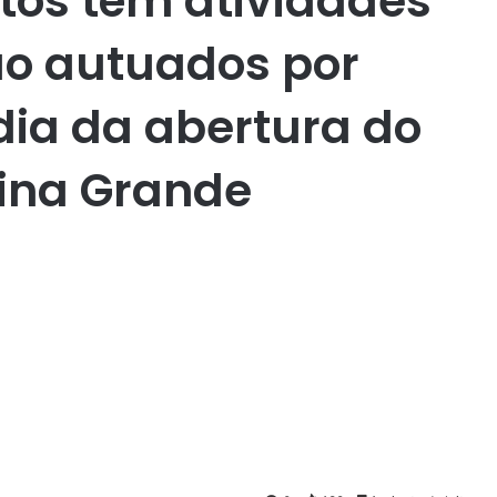
tos têm atividades
ão autuados por
dia da abertura do
ina Grande