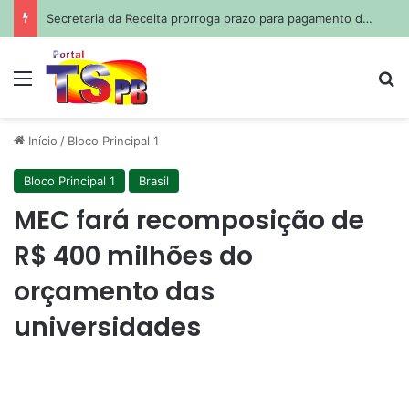
Secretaria da Receita prorroga prazo para pagamento do ISS de julho
Menu
Pr
Início
/
Bloco Principal 1
Bloco Principal 1
Brasil
MEC fará recomposição de
R$ 400 milhões do
orçamento das
universidades