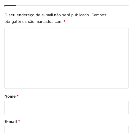
O seu endereço de e-mail não será publicado.
Campos
obrigatórios são marcados com
*
C
o
m
e
n
t
á
r
Nome
*
i
o
*
E-mail
*