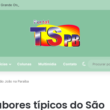
 Grande Otelo 2026 destaca “Manas” e “O Agente Secreto”
Switch skin
ícias
Colunas
Multimidia
Contato
São João na Paraíba
abores típicos do São