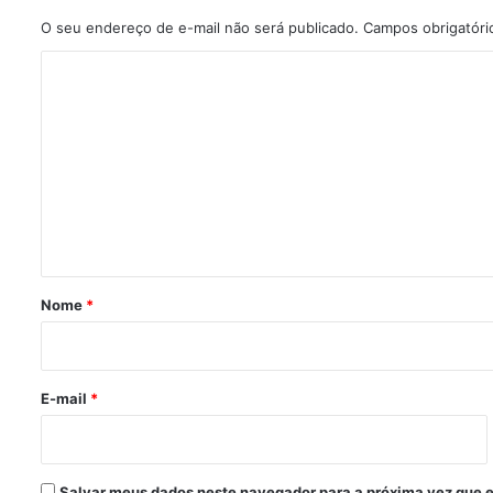
O seu endereço de e-mail não será publicado.
Campos obrigatór
C
o
m
e
n
t
á
r
Nome
*
i
o
*
E-mail
*
Salvar meus dados neste navegador para a próxima vez que 