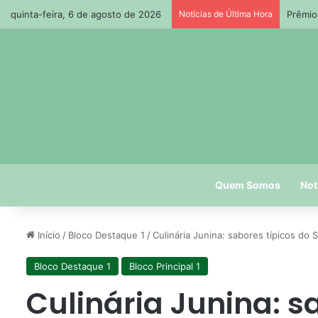
quinta-feira, 6 de agosto de 2026
Notícias de Última Hora
Prêmio
Quem Somos
Not
Início
/
Bloco Destaque 1
/
Culinária Junina: sabores típicos do 
Bloco Destaque 1
Bloco Principal 1
Culinária Junina: s