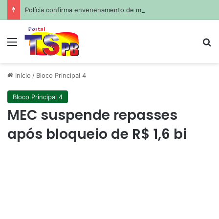
Polícia confirma envenenamento de mais de 200 cães e gatos em cidade da Paraíba
Menu
Pr
Início
/
Bloco Principal 4
Bloco Principal 4
MEC suspende repasses
após bloqueio de R$ 1,6 bi