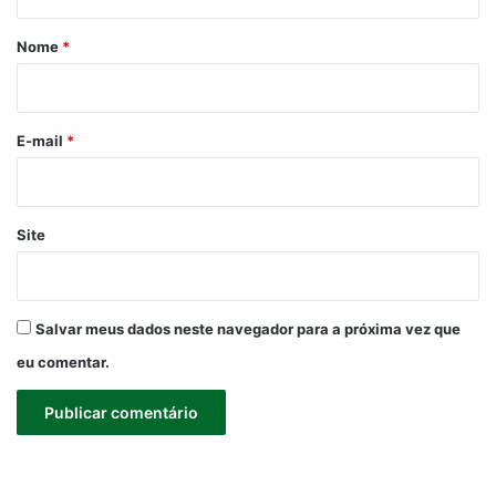
á
r
Nome
*
i
o
*
E-mail
*
Site
Salvar meus dados neste navegador para a próxima vez que
eu comentar.