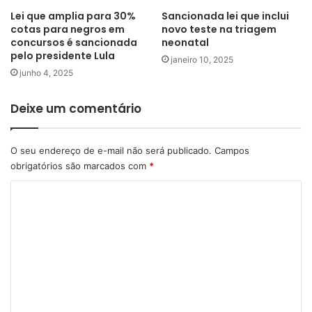
Lei que amplia para 30%
Sancionada lei que inclui
cotas para negros em
novo teste na triagem
concursos é sancionada
neonatal
pelo presidente Lula
janeiro 10, 2025
junho 4, 2025
Deixe um comentário
O seu endereço de e-mail não será publicado.
Campos
obrigatórios são marcados com
*
C
o
m
e
n
t