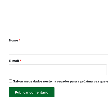
m
e
n
t
á
r
Nome
*
i
o
*
E-mail
*
Salvar meus dados neste navegador para a próxima vez que 