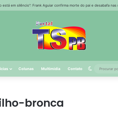
o está em silêncio”: Frank Aguiar confirma morte do pai e desabafa nas
Switch skin
ícias
Colunas
Multimidia
Contato
filho-bronca