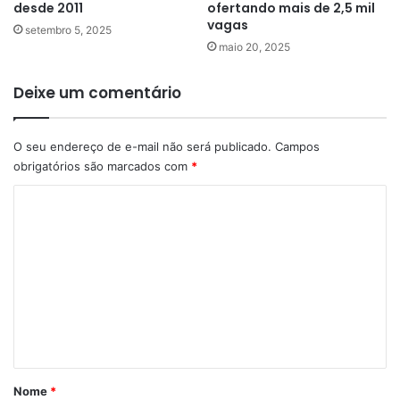
desde 2011
ofertando mais de 2,5 mil
vagas
setembro 5, 2025
maio 20, 2025
Deixe um comentário
O seu endereço de e-mail não será publicado.
Campos
obrigatórios são marcados com
*
C
o
m
e
n
t
á
r
Nome
*