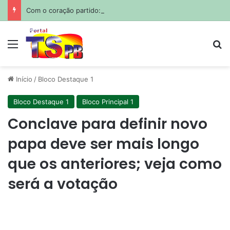
Com o coração partido: Messi sepulta o pai em funeral privado em Rosário
Menu
Pr
Início
/
Bloco Destaque 1
Bloco Destaque 1
Bloco Principal 1
Conclave para definir novo
papa deve ser mais longo
que os anteriores; veja como
será a votação