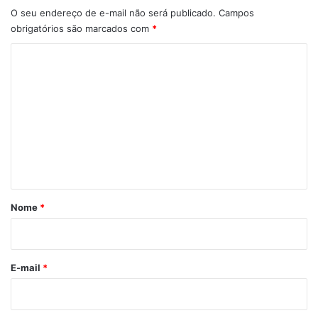
O seu endereço de e-mail não será publicado.
Campos
obrigatórios são marcados com
*
C
o
m
e
n
t
á
r
Nome
*
i
o
*
E-mail
*