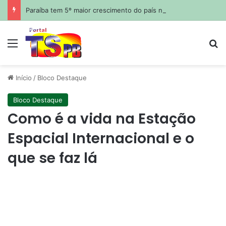
Paraíba tem 5º maior crescimento do país no Ideb do ensino médio na rede estadual
Menu
Pr
Início
/
Bloco Destaque
Bloco Destaque
Como é a vida na Estação
Espacial Internacional e o
que se faz lá