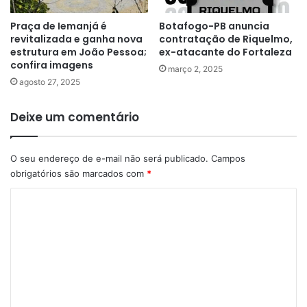
Praça de Iemanjá é
Botafogo-PB anuncia
revitalizada e ganha nova
contratação de Riquelmo,
estrutura em João Pessoa;
ex-atacante do Fortaleza
confira imagens
março 2, 2025
agosto 27, 2025
Deixe um comentário
O seu endereço de e-mail não será publicado.
Campos
obrigatórios são marcados com
*
C
o
m
e
n
t