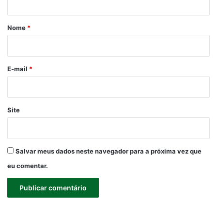
á
r
Nome
*
i
o
*
E-mail
*
Site
Salvar meus dados neste navegador para a próxima vez que
eu comentar.