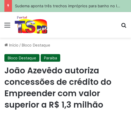
Sudema aponta três trechos impróprios para banho no litoral da Paraíba neste fim de semana
Menu
Pr
Início
/
Bloco Destaque
Bloco Destaque
Paraiba
João Azevêdo autoriza
concessões de crédito do
Empreender com valor
superior a R$ 1,3 milhão