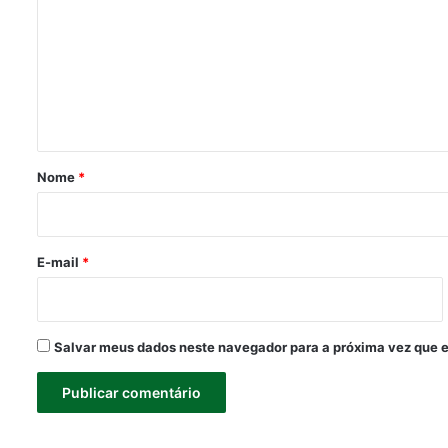
m
e
n
t
á
r
Nome
*
i
o
*
E-mail
*
Salvar meus dados neste navegador para a próxima vez que 