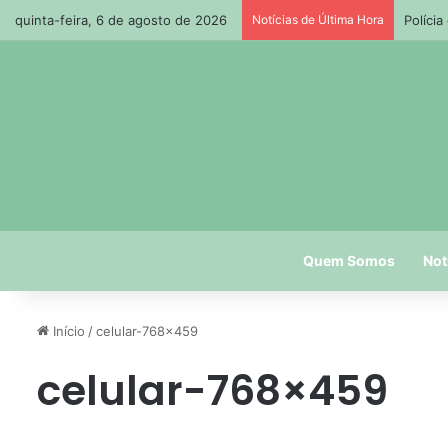
quinta-feira, 6 de agosto de 2026
Notícias de Última Hora
Políci
Quem Somos
Not
Início
/
celular-768×459
celular-768×459