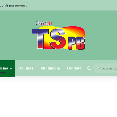
a confirma envenenamento de mais de 200 cães e gatos em cidade da Pa
Switch skin
ícias
Colunas
Multimidia
Contato