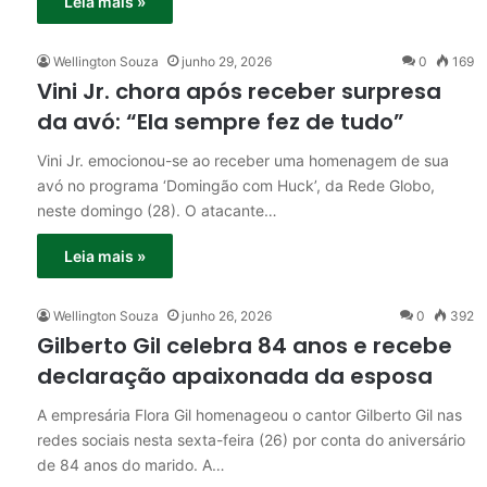
Leia mais »
Wellington Souza
junho 29, 2026
0
169
Vini Jr. chora após receber surpresa
da avó: “Ela sempre fez de tudo”
Vini Jr. emocionou-se ao receber uma homenagem de sua
avó no programa ‘Domingão com Huck’, da Rede Globo,
neste domingo (28). O atacante…
Leia mais »
Wellington Souza
junho 26, 2026
0
392
Gilberto Gil celebra 84 anos e recebe
declaração apaixonada da esposa
A empresária Flora Gil homenageou o cantor Gilberto Gil nas
redes sociais nesta sexta-feira (26) por conta do aniversário
de 84 anos do marido. A…