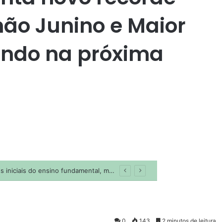
ão Junino e Maior
undo na próxima
0
143
2 minutos de leitura