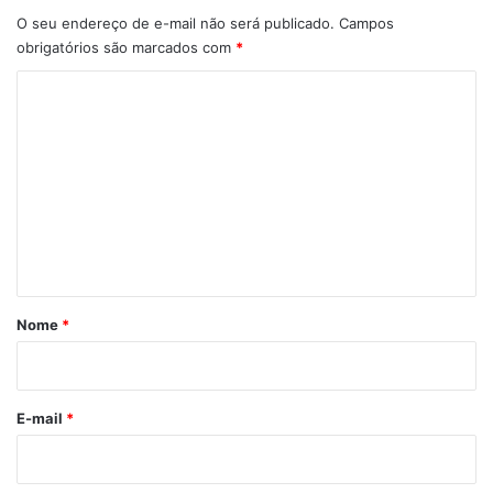
O seu endereço de e-mail não será publicado.
Campos
obrigatórios são marcados com
*
C
o
m
e
n
t
á
r
Nome
*
i
o
*
E-mail
*