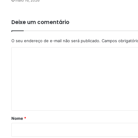
maio 16, 2026
Deixe um comentário
O seu endereço de e-mail não será publicado.
Campos obrigatór
C
o
m
e
n
t
á
r
Nome
*
i
o