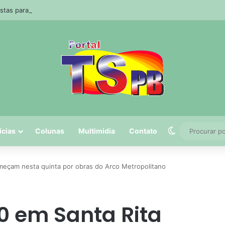
stas paraibanas acertam a quadra da Mega-Sena
Switch skin
ícias
Colunas
Multimidia
Contato
meçam nesta quinta por obras do Arco Metropolitano
0 em Santa Rita