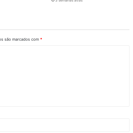
3 semanas atrás
ios são marcados com
*