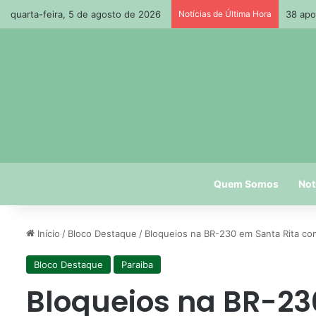
quarta-feira, 5 de agosto de 2026
Notícias de Última Hora
38 apo
Quem Somos
Not
Início
/
Bloco Destaque
/
Bloqueios na BR-230 em Santa Rita co
Bloco Destaque
Paraiba
Bloqueios na BR-23