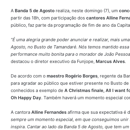
A
Banda 5 de Agosto
realiza, neste domingo (7), um
conc
partir das 18h, com participação dos
cantores Alline Fern
público, faz parte da programação de fim de ano da Capita
“É uma alegria grande poder anunciar e realizar, mais u
Agosto, no Busto de Tamandaré. Nós temos mantido essa 
performance muito bonita para o morador de João Pessoa, 
destacou o diretor executivo da Funjope,
Marcus Alves
.
De acordo com o
maestro Rogério Borges
, regente da Ba
para agradar ao público que estiver presente no Busto de
conhecidos a exemplo de
A Christmas finale, All I want f
Oh Happy Day
. Também haverá um momento especial co
A cantora
Alline Fernandes
afirma que sua expectativa é 
sempre um momento especial, em que conseguimos unir mú
inspira. Cantar ao lado da Banda 5 de Agosto, que tem um