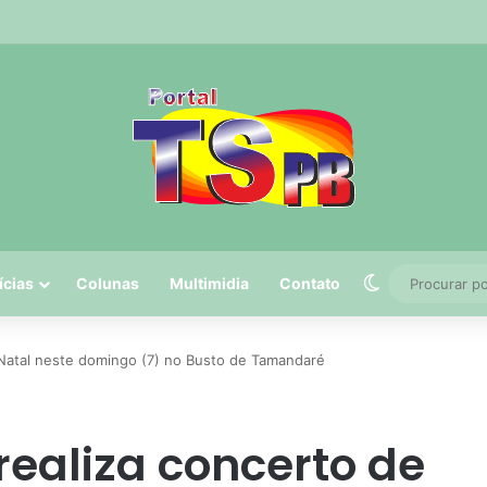
 tem 5º maior crescimento do país no Ideb do ensino médio na rede est
Switch skin
ícias
Colunas
Multimidia
Contato
 Natal neste domingo (7) no Busto de Tamandaré
realiza concerto de