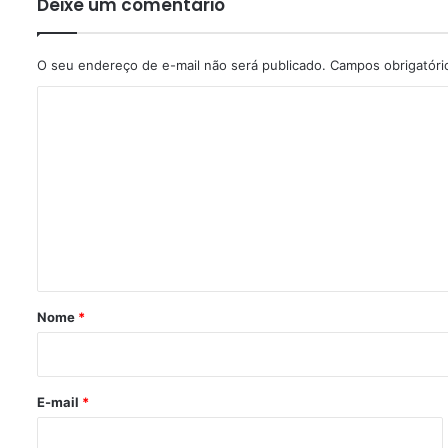
Deixe um comentário
O seu endereço de e-mail não será publicado.
Campos obrigatór
C
o
m
e
n
t
á
r
Nome
*
i
o
*
E-mail
*