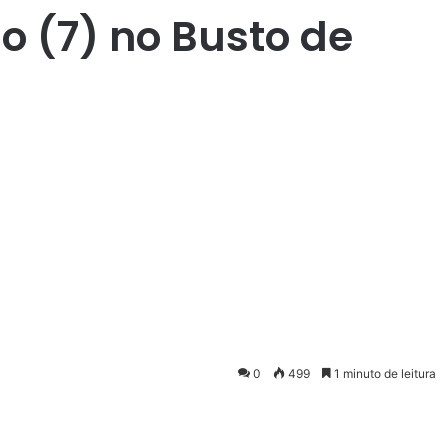
o (7) no Busto de
0
499
1 minuto de leitura