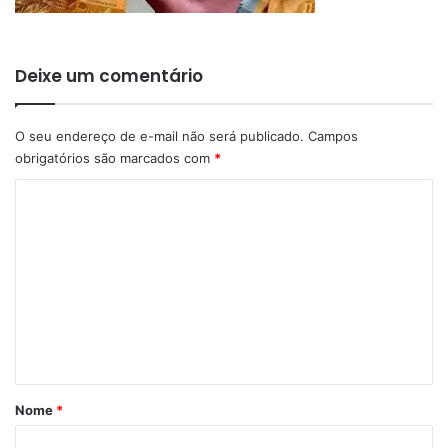
Deixe um comentário
O seu endereço de e-mail não será publicado.
Campos
obrigatórios são marcados com
*
C
o
m
e
n
t
á
r
Nome
*
i