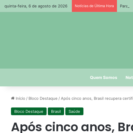
quinta-feira, 6 de agosto de 2026
Notícias de Última Hora
Paraíb
Quem Somos
Not
Início
/
Bloco Destaque
/
Após cinco anos, Brasil recupera certi
Bloco Destaque
Brasil
Saúde
Após cinco anos, Br