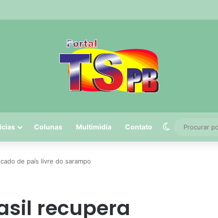
a tem 5º maior crescimento do país no Ideb do ensino médio na rede es
Switch skin
ícias
Colunas
Multimidia
Contato
ficado de país livre do sarampo
asil recupera