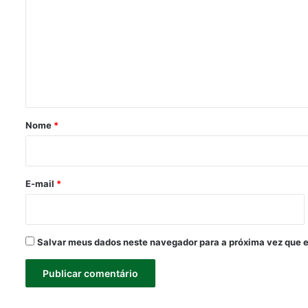
m
e
n
t
á
r
Nome
*
i
o
*
E-mail
*
Salvar meus dados neste navegador para a próxima vez que 