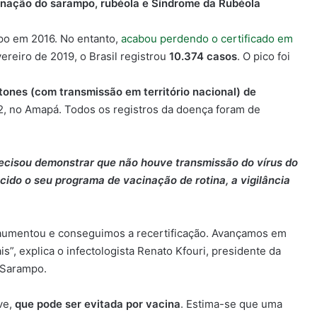
minação do sarampo, rubéola e Síndrome da Rubéola
mpo em 2016. No entanto,
acabou perdendo o certificado em
ereiro de 2019, o Brasil registrou
10.374 casos
. O pico foi
tones (com transmissão em território nacional) de
2, no Amapá. Todos os registros da doença foram de
 precisou demonstrar que não houve transmissão do vírus do
ido o seu programa de vacinação de rotina, a vigilância
nal aumentou e conseguimos a recertificação. Avançamos em
s”, explica o infectologista Renato Kfouri, presidente da
 Sarampo.
ve,
que pode ser evitada por vacina
. Estima-se que uma