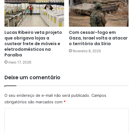
Lucas Ribeiro veta projeto
Com cessar-fogo em
que obrigava lojas a
Gaza, Israel volta a atacar
custear frete de móveis e
o território da Síria
eletrodomésticos na
fevereiro 8, 2025
Paraíba
maio 17, 2026
Deixe um comentário
O seu endereço de e-mail não será publicado.
Campos
obrigatórios são marcados com
*
C
o
m