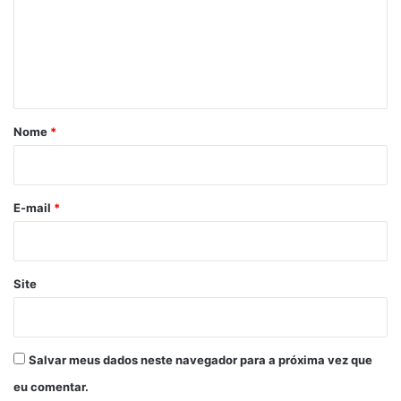
e
n
t
á
r
Nome
*
i
o
*
E-mail
*
Site
Salvar meus dados neste navegador para a próxima vez que
eu comentar.