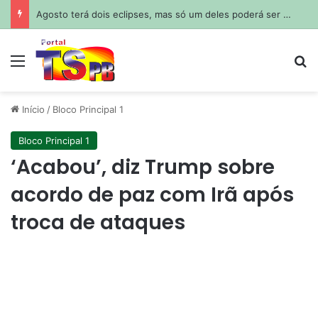
Homem morre após se afogar na praia de Barra de Gramame
Menu
Pr
Início
/
Bloco Principal 1
Bloco Principal 1
‘Acabou’, diz Trump sobre
acordo de paz com Irã após
troca de ataques