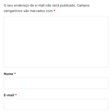
O seu endereço de e-mail não será publicado.
Campos
obrigatórios são marcados com
*
C
o
m
e
n
t
á
r
Nome
*
i
o
*
E-mail
*