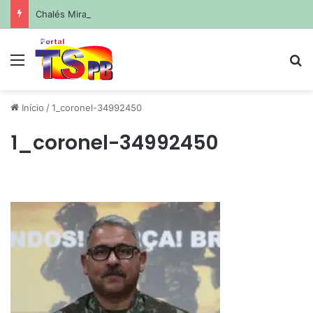
Chalés Mirante da Serra iniciam temporada de luaus no próximo sábado
Menu
Pr
Início
/
1_coronel-34992450
1_coronel-34992450