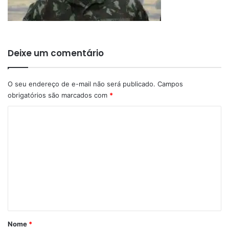
Deixe um comentário
O seu endereço de e-mail não será publicado.
Campos
obrigatórios são marcados com
*
C
o
m
e
n
t
á
r
Nome
*