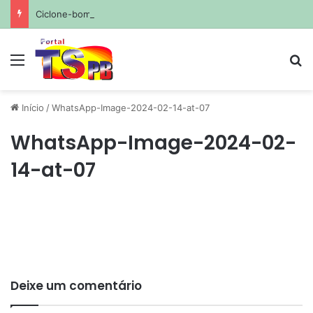
Ciclone-bomba pode se formar nesta sexta; Sudeste terá hoje maior risco de ventania, com rajadas de até 110 km/h
Menu
Pr
Início
/
WhatsApp-Image-2024-02-14-at-07
WhatsApp-Image-2024-02-
14-at-07
Deixe um comentário