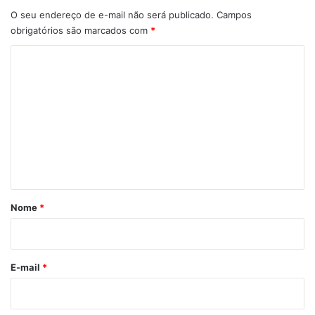
O seu endereço de e-mail não será publicado.
Campos
obrigatórios são marcados com
*
C
o
m
e
n
t
á
r
Nome
*
i
o
*
E-mail
*