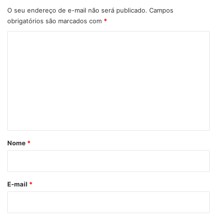
O seu endereço de e-mail não será publicado.
Campos
obrigatórios são marcados com
*
C
o
m
e
n
t
á
r
Nome
*
i
o
*
E-mail
*