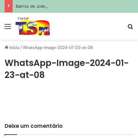
Bairros de João Pessoa e Cabedelo ficarão sem água nesta terça; veja lista
Menu
Pr
Início
/
WhatsApp-Image-2024-01-23-at-08
WhatsApp-Image-2024-01-
23-at-08
Deixe um comentário