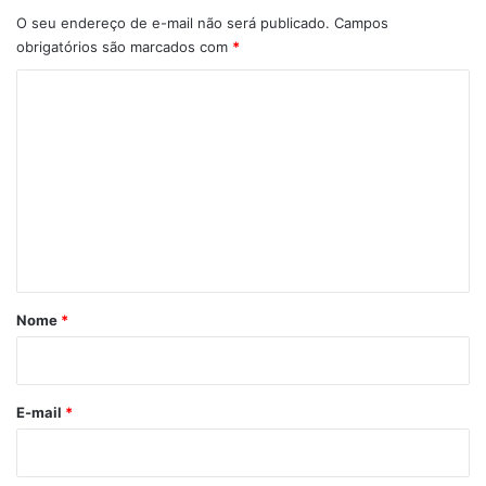
O seu endereço de e-mail não será publicado.
Campos
obrigatórios são marcados com
*
C
o
m
e
n
t
á
r
Nome
*
i
o
*
E-mail
*