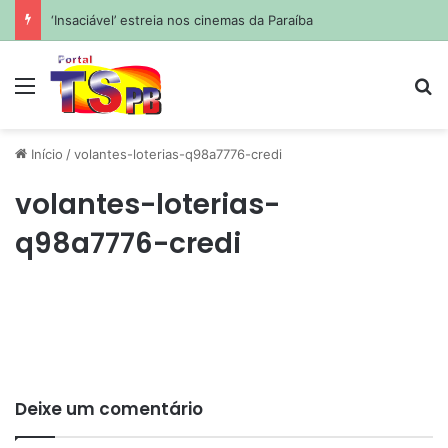
‘Insaciável’ estreia nos cinemas da Paraíba
Menu
Pr
Início
/
volantes-loterias-q98a7776-credi
volantes-loterias-
q98a7776-credi
Deixe um comentário