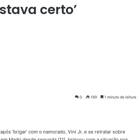
Estava certo’
0
169
1 minuto de leitura
após ‘brigar’ com o namorado, Vini Jr. e se retratar sobre
tá em Madri desde segunda (11), brincou com a situação nos