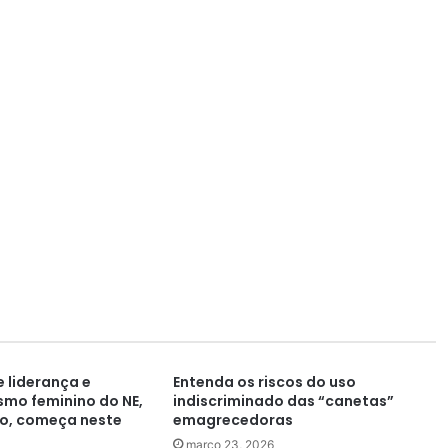
e liderança e
Entenda os riscos do uso
mo feminino do NE,
indiscriminado das “canetas”
o, começa neste
emagrecedoras
março 23, 2026