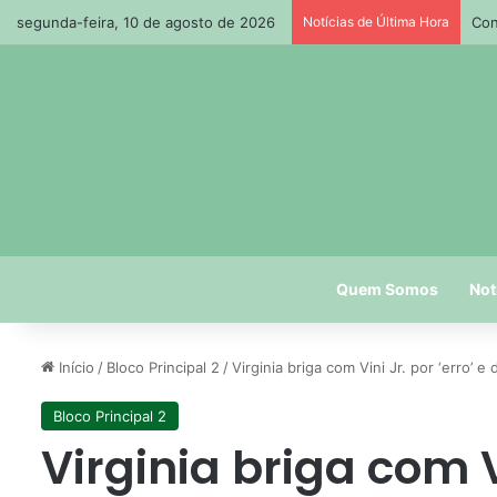
segunda-feira, 10 de agosto de 2026
Notícias de Última Hora
Com
Quem Somos
Not
Início
/
Bloco Principal 2
/
Virginia briga com Vini Jr. por ‘erro’ e 
Bloco Principal 2
Virginia briga com Vi