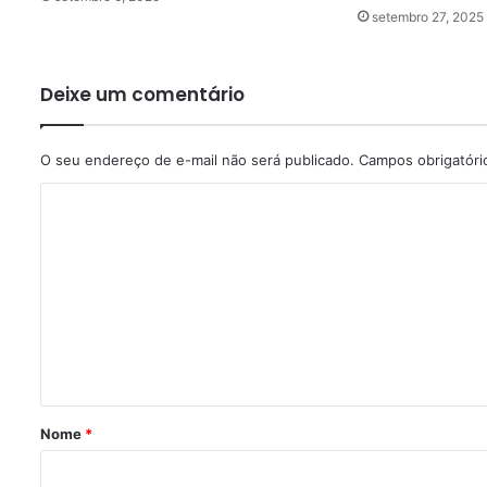
setembro 27, 2025
Deixe um comentário
O seu endereço de e-mail não será publicado.
Campos obrigatór
C
o
m
e
n
t
á
r
Nome
*
i