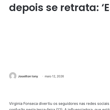
depois se retrata: ‘
Joseilton tony
maio 12, 2026
Virginia Fonseca divertiu os seguidores nas redes sociais 
confusão nesta terça-feira (12). A influenciadora, que es