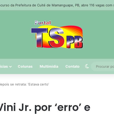
 o coração partido: Messi sepulta o pai em funeral privado em Rosário
Switch skin
ícias
Colunas
Multimidia
Contato
depois se retrata: ‘Estava certo’
ni Jr. por ‘erro’ e