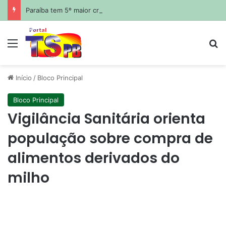
Paraíba tem 5º maior crescimento do país no Ideb do ensino médio na rede estadual
Menu
Pr
Início
/
Bloco Principal
Bloco Principal
Vigilância Sanitária orienta
população sobre compra de
alimentos derivados do
milho