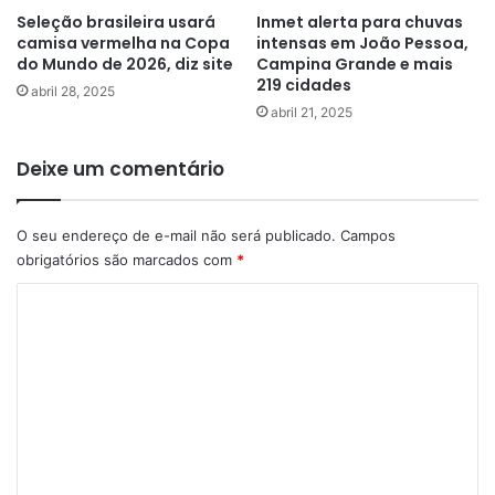
Seleção brasileira usará
Inmet alerta para chuvas
camisa vermelha na Copa
intensas em João Pessoa,
do Mundo de 2026, diz site
Campina Grande e mais
219 cidades
abril 28, 2025
abril 21, 2025
Deixe um comentário
O seu endereço de e-mail não será publicado.
Campos
obrigatórios são marcados com
*
C
o
m
e
n
t