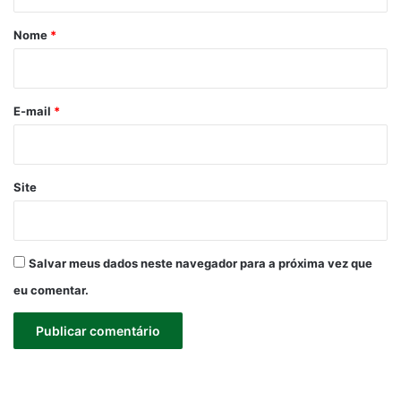
á
r
Nome
*
i
o
*
E-mail
*
Site
Salvar meus dados neste navegador para a próxima vez que
eu comentar.